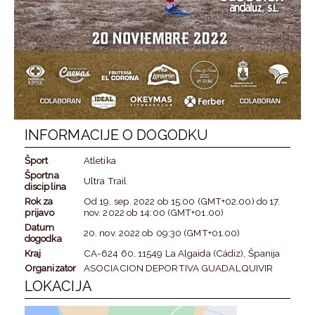
INFORMACIJE O DOGODKU
Šport
Atletika
Športna
Ultra Trail
disciplina
Rok za
Od
19. sep. 2022
ob
15:00 (GMT+02.00)
do
17.
prijavo
nov. 2022
ob
14:00 (GMT+01.00)
Datum
20. nov. 2022
ob
09:30 (GMT+01.00)
dogodka
Kraj
CA-624 60, 11549 La Algaida (Cádiz), Španija
Organizator
ASOCIACION DEPORTIVA GUADALQUIVIR
LOKACIJA