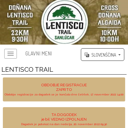
GLAVNI MENI
SLOVENŠČINA
LENTISCO TRAIL
OBDOBJE REGISTRACIJE
ZAPRTO
Obdobje registracije za dogodek se je končalo dne četrtek, 17. november 2022 14:00
TA DOGODEK
je bil VEDNO IZPOLNJEN
Dogodek je potekal na dan nedelja, 20. november 2022 09:30