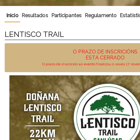
Inicio
Resultados
Participantes
Regulamento
Estatísti
LENTISCO TRAIL
O PRAZO DE INSCRICIÓNS
ESTÁ CERRADO
O prazo de inscrición ao evento finalizou o xoves 17 no