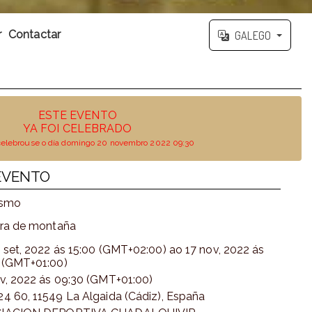
r
Contactar
GALEGO
ESTE EVENTO
YA FOI CELEBRADO
celebrouse o día domingo 20 novembro 2022 09:30
EVENTO
ismo
ira de montaña
 set, 2022
ás
15:00 (GMT+02:00)
ao
17 nov, 2022
ás
 (GMT+01:00)
v, 2022
ás
09:30 (GMT+01:00)
4 60, 11549 La Algaida (Cádiz), España