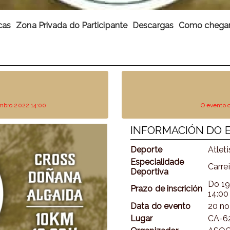
cas
Zona Privada do Participante
Descargas
Como chega
vembro 2022 14:00
O evento 
INFORMACIÓN DO 
Deporte
Atlet
Especialidade
Carre
Deportiva
Do
19
Prazo de inscrición
14:00
Data do evento
20 no
Lugar
CA-62