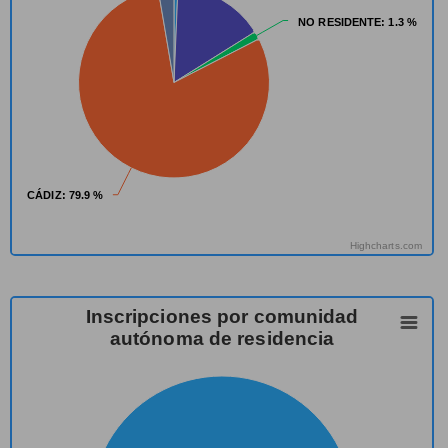
NO RESIDENTE
NO RESIDENTE
: 1.3 %
: 1.3 %
CÁDIZ
CÁDIZ
: 79.9 %
: 79.9 %
Highcharts.com
Inscripciones por comunidad
autónoma de residencia