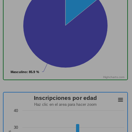
Masculino
Masculino
: 85.9 %
: 85.9 %
Highcharts.com
Inscripciones por edad
Haz clic en el area para hacer zoom
40
30