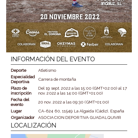
INFORMACIÓN DEL EVENTO
Deporte
Atletismo
Especialidad
Carrera de montaña
Deportiva
Plazo de
Del
19 sept. 2022
a las
15:00 (GMT+02:00)
al
17
inscripción
nov. 2022
a las
14:00 (GMT+01:00)
Fecha del
20 nov. 2022
a las
09:30 (GMT+01:00)
evento
Lugar
CA-624 60, 11549 La Algaida (Cádiz), España
Organizador
ASOCIACION DEPORTIVA GUADALQUIVIR
LOCALIZACIÓN