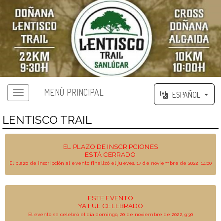
MENÚ PRINCIPAL
ESPAÑOL
LENTISCO TRAIL
EL PLAZO DE INSCRIPCIONES
ESTÁ CERRADO
El plazo de inscripción al evento finalizó el jueves, 17 de noviembre de 2022, 14:00
ESTE EVENTO
YA FUE CELEBRADO
El evento se celebró el día domingo, 20 de noviembre de 2022, 9:30