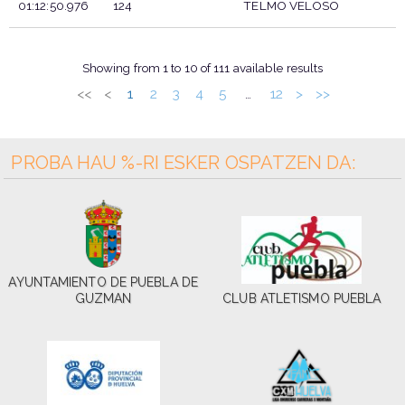
01:12:50.976
124
TELMO VELOSO
T.OFICIAL
DORTSALA
PARTEHARTZAILEA
Showing from 1 to 10 of 111 available results
<<
<
1
2
3
4
5
12
>
>>
…
PROBA HAU %-RI ESKER OSPATZEN DA:
AYUNTAMIENTO DE PUEBLA DE
GUZMAN
CLUB ATLETISMO PUEBLA