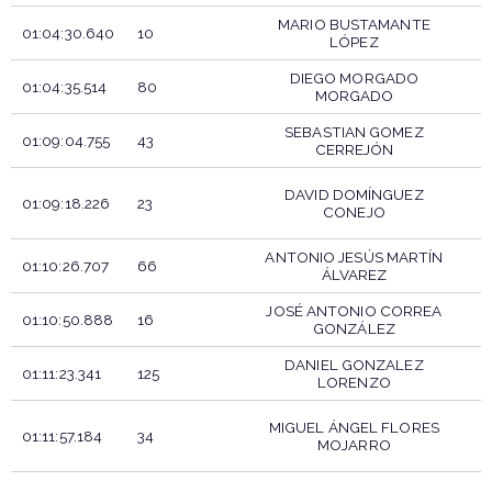
MARIO BUSTAMANTE
01:04:30.640
10
LÓPEZ
DIEGO MORGADO
01:04:35.514
80
MORGADO
SEBASTIAN GOMEZ
01:09:04.755
43
CERREJÓN
DAVID DOMÍNGUEZ
01:09:18.226
23
CONEJO
ANTONIO JESÚS MARTÍN
01:10:26.707
66
ÁLVAREZ
JOSÉ ANTONIO CORREA
01:10:50.888
16
GONZÁLEZ
DANIEL GONZALEZ
01:11:23.341
125
LORENZO
MIGUEL ÁNGEL FLORES
01:11:57.184
34
MOJARRO