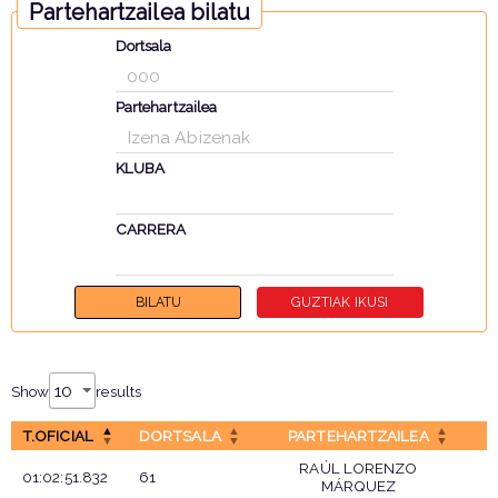
Partehartzailea bilatu
Dortsala
Partehartzailea
KLUBA
CARRERA
Show
results
T.OFICIAL
DORTSALA
PARTEHARTZAILEA
RAÚL LORENZO
01:02:51.832
61
MÁRQUEZ