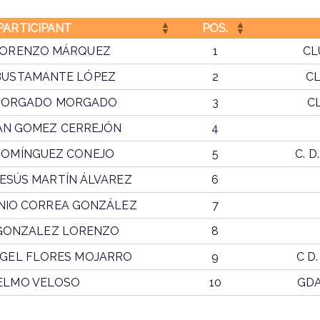
PARTICIPANT
POS.
LORENZO MÁRQUEZ
1
CL
BUSTAMANTE LÓPEZ
2
CL
MORGADO MORGADO
3
C
AN GOMEZ CERREJÓN
4
DOMÍNGUEZ CONEJO
5
C. 
ESÚS MARTÍN ÁLVAREZ
6
NIO CORREA GONZÁLEZ
7
 GONZALEZ LORENZO
8
NGEL FLORES MOJARRO
9
C D
ELMO VELOSO
10
GDA
PARTICIPANT
POS.