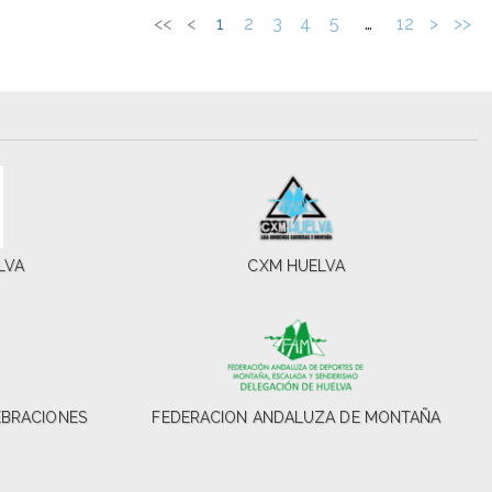
<<
<
1
2
3
4
5
…
12
>
>>
LVA
CXM HUELVA
EBRACIONES
FEDERACION ANDALUZA DE MONTAÑA