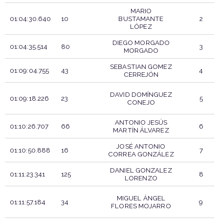
MARIO
01:04:30.640
10
BUSTAMANTE
2
LÓPEZ
DIEGO MORGADO
01:04:35.514
80
3
MORGADO
SEBASTIAN GOMEZ
01:09:04.755
43
4
CERREJÓN
DAVID DOMÍNGUEZ
01:09:18.226
23
5
CONEJO
ANTONIO JESÚS
01:10:26.707
66
6
MARTÍN ÁLVAREZ
JOSÉ ANTONIO
01:10:50.888
16
7
CORREA GONZÁLEZ
DANIEL GONZALEZ
01:11:23.341
125
8
LORENZO
MIGUEL ÁNGEL
01:11:57.184
34
9
FLORES MOJARRO