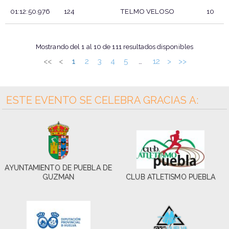
01:12:50.976
124
TELMO VELOSO
10
T.OFICIAL
DORSAL
PARTICIPANTE
POS.
Mostrando del 1 al 10 de 111 resultados disponibles
<<
<
1
2
3
4
5
12
>
>>
…
ESTE EVENTO SE CELEBRA GRACIAS A:
AYUNTAMIENTO DE PUEBLA DE
GUZMAN
CLUB ATLETISMO PUEBLA