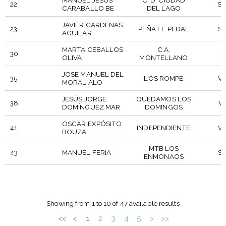
MANUEL JESÚS
C. D. CIUDAD
22
SE
CARABALLO BE
DEL LAGO
JAVIER CARDENAS
23
PEÑA EL PEDAL
SE
AGUILAR
MARTA CEBALLOS
C.A.
30
S
OLIVA
MONTELLANO
JOSE MANUEL DEL
35
LOS ROMPE
VE
MORAL ALO
JESÚS JORGE
QUEDAMOS LOS
38
VE
DOMÍNGUEZ MAR
DOMINGOS
OSCAR EXPÓSITO
41
INDEPENDIENTE
VE
BOUZA
MTB LOS
43
MANUEL FERIA
SE
ENMONAOS
ŠTARTNA
P
UDELEŽENEC/A
CLUB
ŠTEVILKA
CAT
Showing from 1 to 10 of 47 available results
<<
<
1
2
3
4
5
>
>>