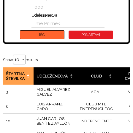
Udeleženec/a
Show
results
ŠTARTNA
P
UDELEŽENEC/A
CLUB
ŠTEVILKA
CAT
MIGUEL ALVAREZ
3
AGAL
VE
GALVEZ
LUIS ARRANZ
CLUB MTB
6
V
CARO
ENTRENUCLEOS
JUAN CARLOS
10
INDEPENDIENTE
VE
BENÍTEZ AYLLÓN