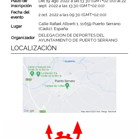
Plazo de
Del
19 ago. 2022
a las
13:30 (GMT+02:00)
al
22
inscripción
sept. 2022
a las
13:30 (GMT+02:00)
Fecha del
2 oct. 2022
a las
09:30 (GMT+02:00)
evento
Calle Rafael Alberti 1, 11659 Puerto Serrano
Lugar
(Cádiz), España
DELEGACION DE DEPORTES DEL
Organizador
AYUNTAMIENTO DE PUERTO SERRANO
LOCALIZACIÓN