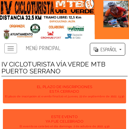
MENÚ PRINCIPAL
ESPAÑOL
IV CICLOTURISTA VÍA VERDE MTB
PUERTO SERRANO
EL PLAZO DE INSCRIPCIONES
ESTÁ CERRADO
El plazo de inscripción al evento finalizó el jueves, 22 de septiembre de 2022, 13:30
ESTE EVENTO
YA FUE CELEBRADO
El evento se celebró el día domingo, 2 de octubre de 2022, 9:30