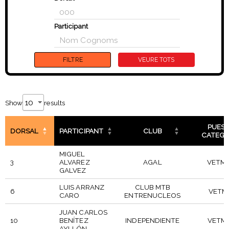
Participant
Show
results
PUES
DORSAL
PARTICIPANT
CLUB
CATEGO
MIGUEL
3
ALVAREZ
AGAL
VETM·
GALVEZ
LUIS ARRANZ
CLUB MTB
6
VETM
CARO
ENTRENUCLEOS
JUAN CARLOS
10
BENÍTEZ
INDEPENDIENTE
VETM·
AYLLÓN