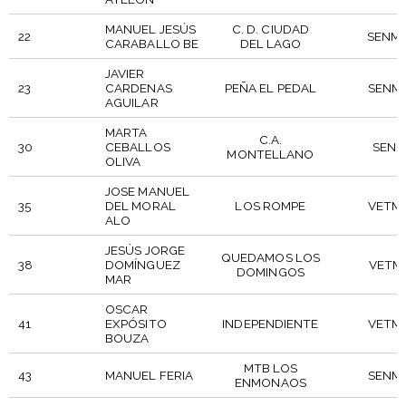
MANUEL JESÚS
C. D. CIUDAD
22
SENM·
CARABALLO BE
DEL LAGO
JAVIER
23
CARDENAS
PEÑA EL PEDAL
SENM·
AGUILAR
MARTA
C.A.
30
CEBALLOS
SENF·
MONTELLANO
OLIVA
JOSE MANUEL
35
DEL MORAL
LOS ROMPE
VETM·
ALO
JESÚS JORGE
QUEDAMOS LOS
38
DOMÍNGUEZ
VETM·
DOMINGOS
MAR
OSCAR
41
EXPÓSITO
INDEPENDIENTE
VETM·
BOUZA
MTB LOS
43
MANUEL FERIA
SENM·
ENMONAOS