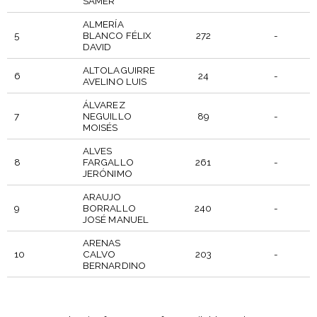
SAMER
ALMERÍA
5
BLANCO FÉLIX
272
-
DAVID
ALTOLAGUIRRE
6
24
-
AVELINO LUIS
ÁLVAREZ
7
NEGUILLO
89
-
MOISÉS
ALVES
8
FARGALLO
261
-
JERÓNIMO
ARAUJO
9
BORRALLO
240
-
JOSÉ MANUEL
ARENAS
10
CALVO
203
-
BERNARDINO
STARTNI
P.
SUDIONIK
PUESTO
BROJ
FEM.