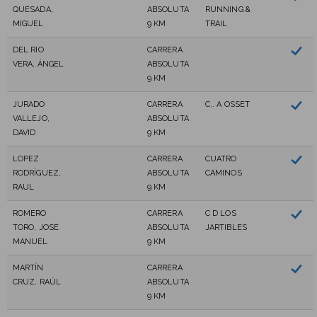
QUESADA,
ABSOLUTA
RUNNING &
MIGUEL
9 KM
TRAIL
DEL RIO
CARRERA
VERA, ÁNGEL
ABSOLUTA
9 KM
JURADO
CARRERA
C,. A OSSET
VALLEJO,
ABSOLUTA
DAVID
9 KM
LOPEZ
CARRERA
CUATRO
RODRÍGUEZ,
ABSOLUTA
CAMINOS
RAUL
9 KM
ROMERO
CARRERA
C D LOS
TORO, JOSE
ABSOLUTA
JARTIBLES
MANUEL
9 KM
MARTÍN
CARRERA
CRUZ, RAÚL
ABSOLUTA
9 KM