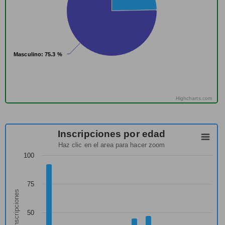
Masculino
Masculino
: 75.3 %
: 75.3 %
Highcharts.com
Inscripciones por edad
Haz clic en el area para hacer zoom
100
75
Nº inscripciones
50