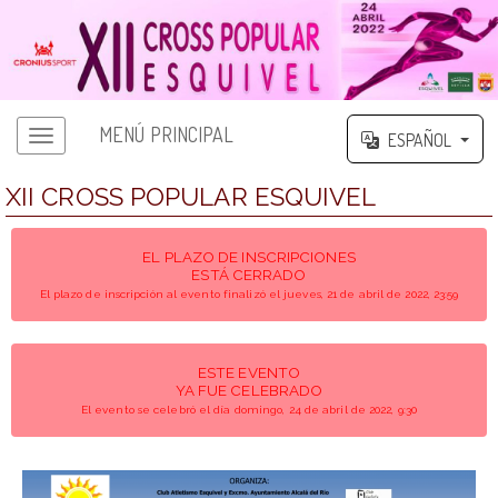
MENÚ PRINCIPAL
ESPAÑOL
XII CROSS POPULAR ESQUIVEL
EL PLAZO DE INSCRIPCIONES
ESTÁ CERRADO
El plazo de inscripción al evento finalizó el jueves, 21 de abril de 2022, 23:59
ESTE EVENTO
YA FUE CELEBRADO
El evento se celebró el día domingo, 24 de abril de 2022, 9:30