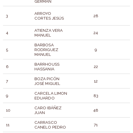
GERMÁN
ARROYO
3
28
CORTES JESÚS
ATIENZA VERA
4
24
MANUEL
BARBOSA
5
RODRIGUEZ
9
MANUEL
BARRHOUSS
6
22
HASSANIA
BOZA PICÓN
7
12
JOSÉ MIGUEL
CARCELA LIMON
9
83
EDUARDO
CARO IBÁÑEZ
10
48
JUAN
CARRASCO
11
71
CANELO PEDRO