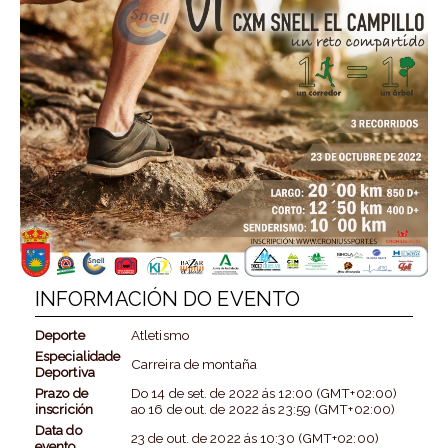
INFORMACIÓN DO EVENTO
Deporte
Atletismo
Especialidade
Carreira de montaña
Deportiva
Prazo de
Do
14 de set. de 2022
ás
12:00 (GMT+02:00)
inscrición
ao
16 de out. de 2022
ás
23:59 (GMT+02:00)
Data do
23 de out. de 2022
ás
10:30 (GMT+02:00)
evento