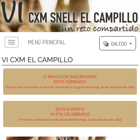
MENÚ PRINCIPAL
GALEGO
VI CXM EL CAMPILLO
O PRAZO DE INSCRICIÓNS
ESTÁ CERRADO
O prazo de inscrición ao evento finalizou o 23:59 do domingo, 16 de outubro de 2022
ESTE EVENTO
YA FOI CELEBRADO
O evento celebrouse o día 10:30 do domingo, 23 de outubro de 2022