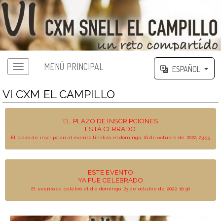
MENÚ PRINCIPAL
ESPAÑOL
VI CXM EL CAMPILLO
EL PLAZO DE INSCRIPCIONES
ESTÁ CERRADO
El plazo de inscripción al evento finalizó el domingo, 16 de octubre de 2022, 23:59
ESTE EVENTO
YA FUE CELEBRADO
El evento se celebró el día domingo, 23 de octubre de 2022, 10:30