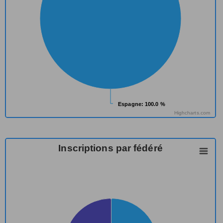
Espagne
Espagne
: 100.0 %
: 100.0 %
Highcharts.com
Inscriptions par fédéré