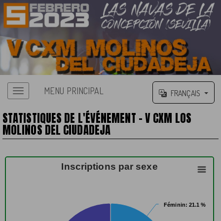
MENU PRINCIPAL
FRANÇAIS
STATISTIQUES DE L'ÉVÉNEMENT - V CXM LOS
MOLINOS DEL CIUDADEJA
Inscriptions par sexe
Féminin
Féminin
: 21.1 %
: 21.1 %