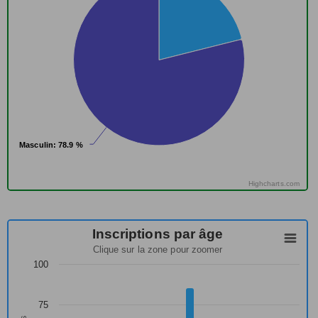
Masculin
Masculin
: 78.9 %
: 78.9 %
Highcharts.com
Inscriptions par âge
Clique sur la zone pour zoomer
100
75