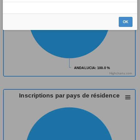
OK
ANDALUCIA
ANDALUCIA
: 100.0 %
: 100.0 %
Highcharts.com
Inscriptions par pays de résidence