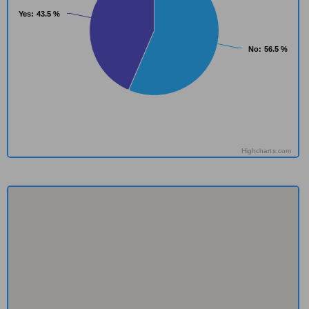
Yes
Yes
: 43.5 %
: 43.5 %
No
No
: 56.5 %
: 56.5 %
Highcharts.com