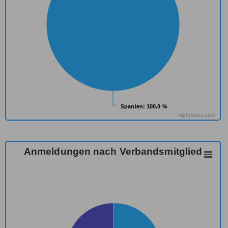
Spanien
Spanien
: 100.0 %
: 100.0 %
Highcharts.com
Anmeldungen nach Verbandsmitglied