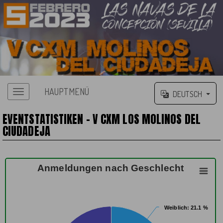
HAUPTMENÜ
DEUTSCH
EVENTSTATISTIKEN - V CXM LOS MOLINOS DEL
CIUDADEJA
Anmeldungen nach Geschlecht
Weiblich
Weiblich
: 21.1 %
: 21.1 %