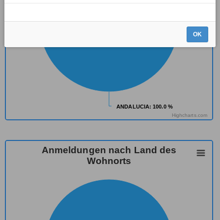
OK
ANDALUCIA
ANDALUCIA
: 100.0 %
: 100.0 %
Highcharts.com
Anmeldungen nach Land des
Wohnorts