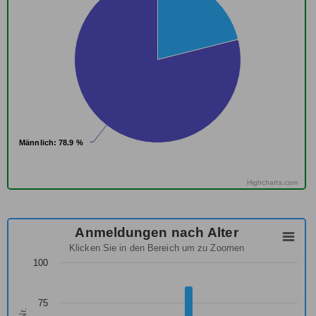
Männlich
Männlich
: 78.9 %
: 78.9 %
Highcharts.com
Anmeldungen nach Alter
Klicken Sie in den Bereich um zu Zoomen
100
75