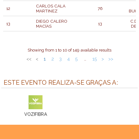
CARLOS CALA
12
76
MARTINEZ
BUH
DIEGO CALERO
C.D
13
13
MACÍAS
DE 
DORSAL
PARTICIPANTE
CLASIFICACIÓN
Showing from 1 to 10 of 149 available results
<<
<
1
2
3
4
5
15
>
>>
…
ESTE EVENTO REALIZA-SE GRAÇAS A:
VOZIFIBRA