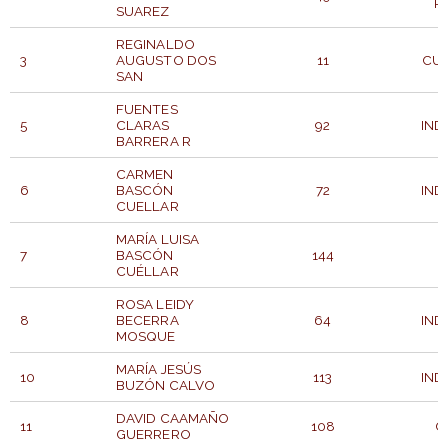
P
SUAREZ
REGINALDO
3
AUGUSTO DOS
11
CU
SAN
FUENTES
5
CLARAS
92
IND
BARRERA R
CARMEN
6
BASCÓN
72
IND
CUELLAR
MARÍA LUISA
7
BASCÓN
144
CUÉLLAR
ROSA LEIDY
8
BECERRA
64
IND
MOSQUE
MARÍA JESÚS
10
113
IND
BUZÓN CALVO
DAVID CAAMAÑO
11
108
C
GUERRERO