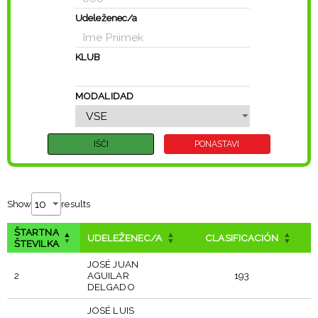
Udeleženec/a
KLUB
MODALIDAD
Show
results
ŠTARTNA
UDELEŽENEC/A
CLASIFICACIÓN
ŠTEVILKA
JOSÉ JUAN
2
AGUILAR
193
DELGADO
JOSÉ LUIS