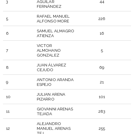
3
AGUILAR
44
FERNÁNDEZ
RAFAEL MANUEL
5
226
ALFONSO MORE
SAMUEL ALMAGRO
6
16
ATIENZA
VICTOR
7
ALMOHANO
5
GONZALEZ
JUAN ÁLVAREZ
8
69
CEJUDO
ANTONIO ARANDA
9
21
ESPEJO
JULIAN ARENA
10
101
PIZARRO
GIOVANNI ARENAS
11
283
TEJADA
ALEJANDRO
12
MANUEL ARENAS
255
TEJ