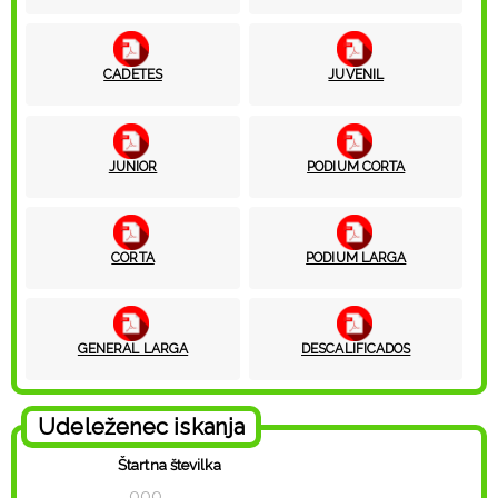
CADETES
JUVENIL
JUNIOR
PODIUM CORTA
CORTA
PODIUM LARGA
GENERAL LARGA
DESCALIFICADOS
Udeleženec iskanja
Štartna številka