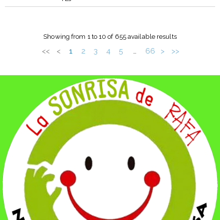
ŠTARTNA
UDELEŽENEC/A
CLASIFICACIÓN
ŠTEVILKA
Showing from 1 to 10 of 655 available results
<<
<
1
2
3
4
5
66
>
>>
…