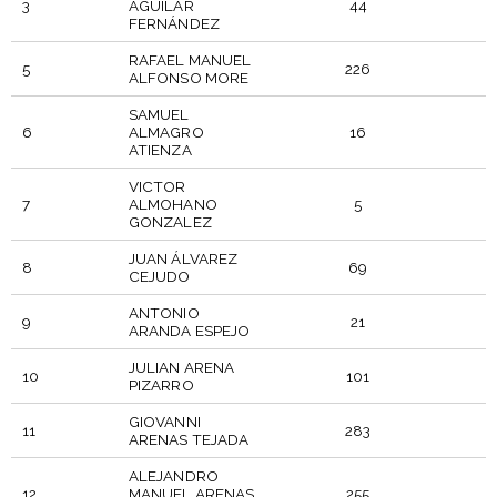
3
AGUILAR
44
FERNÁNDEZ
RAFAEL MANUEL
5
226
ALFONSO MORE
SAMUEL
6
ALMAGRO
16
ATIENZA
VICTOR
7
ALMOHANO
5
GONZALEZ
JUAN ÁLVAREZ
8
69
CEJUDO
ANTONIO
9
21
ARANDA ESPEJO
JULIAN ARENA
10
101
PIZARRO
GIOVANNI
11
283
ARENAS TEJADA
ALEJANDRO
12
MANUEL ARENAS
255