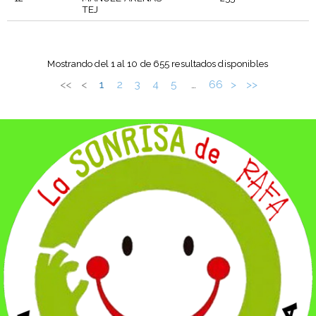
TEJ
DORSAL
PARTICIPANTE
CLASIFICACIÓN
F
Mostrando del 1 al 10 de 655 resultados disponibles
<<
<
1
2
3
4
5
66
>
>>
…