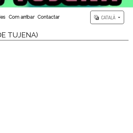
ies
Com arribar
Contactar
CATALÀ
DE TUJENA)