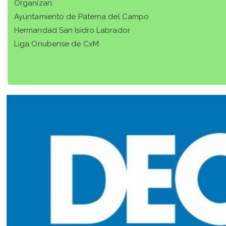
Organizan:
Ayuntamiento de Paterna del Campo
Hermandad San Isidro Labrador
Liga Onubense de CxM