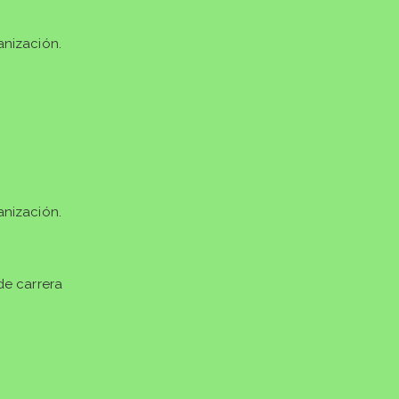
anización.
anización.
de carrera