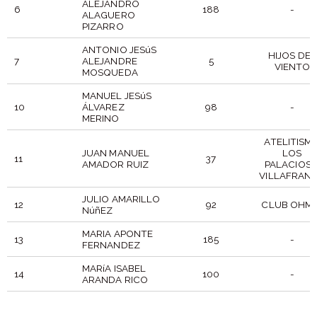
ALEJANDRO
6
188
-
ALAGUERO
PIZARRO
ANTONIO JESúS
HIJOS DEL
7
ALEJANDRE
5
VIENTO
MOSQUEDA
MANUEL JESúS
10
ÁLVAREZ
98
-
MERINO
ATELITISM
JUAN MANUEL
LOS
11
37
AMADOR RUIZ
PALACIOS 
VILLAFRAN
JULIO AMARILLO
12
92
CLUB OHMI
NúñEZ
MARIA APONTE
13
185
-
FERNANDEZ
MARíA ISABEL
14
100
-
ARANDA RICO
DORSAL
PARTICIPANTE
PUESTO
CLUB