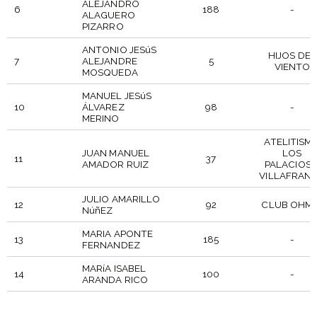
ALEJANDRO
6
188
-
ALAGUERO
PIZARRO
ANTONIO JESúS
HIJOS DEL
7
ALEJANDRE
5
VIENTO
MOSQUEDA
MANUEL JESúS
10
ÁLVAREZ
98
-
MERINO
ATELITISM
JUAN MANUEL
LOS
11
37
AMADOR RUIZ
PALACIOS 
VILLAFRAN
JULIO AMARILLO
12
92
CLUB OHMI
NúñEZ
MARIA APONTE
13
185
-
FERNANDEZ
MARíA ISABEL
14
100
-
ARANDA RICO
DORSAL
PARTICIPANTE
PUESTO
CLUB