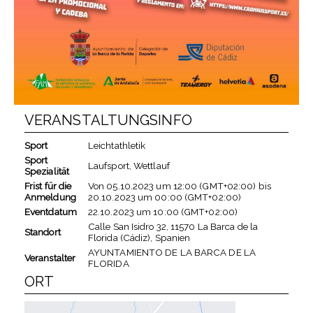
VERANSTALTUNGSINFO
Sport
Leichtathletik
Sport
Laufsport, Wettlauf
Spezialität
Frist für die
Von
05.10.2023
um
12:00 (GMT+02:00)
bis
Anmeldung
20.10.2023
um
00:00 (GMT+02:00)
Eventdatum
22.10.2023
um
10:00 (GMT+02:00)
Calle San Isidro 32, 11570 La Barca de la
Standort
Florida (Cádiz), Spanien
AYUNTAMIENTO DE LA BARCA DE LA
Veranstalter
FLORIDA
ORT