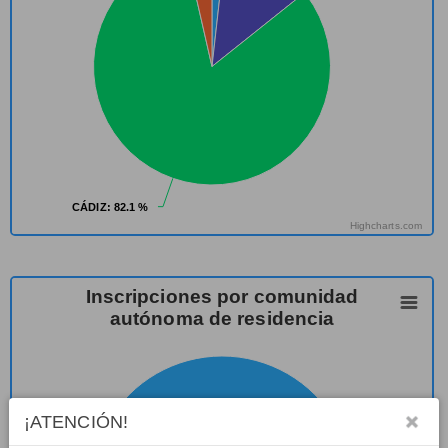
CÁDIZ
CÁDIZ
: 82.1 %
: 82.1 %
Highcharts.com
Inscripciones por comunidad
autónoma de residencia
¡ATENCIÓN!