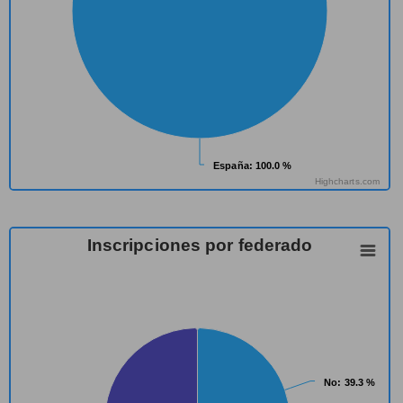
España
España
: 100.0 %
: 100.0 %
Highcharts.com
Inscripciones por federado
No
No
: 39.3 %
: 39.3 %