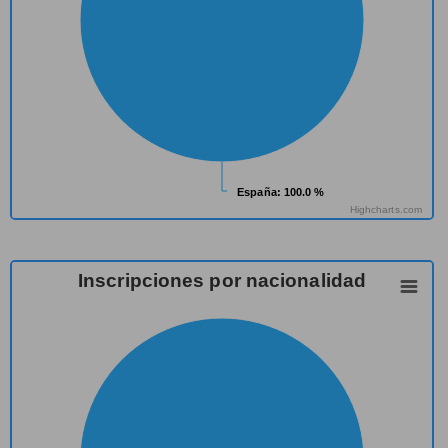
España
España
: 100.0 %
: 100.0 %
Highcharts.com
Inscripciones por nacionalidad