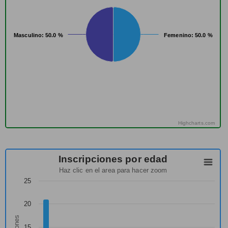
Masculino
Masculino
: 50.0 %
: 50.0 %
Femenino
Femenino
: 50.0 %
: 50.0 %
Highcharts.com
Inscripciones por edad
Haz clic en el area para hacer zoom
25
20
15