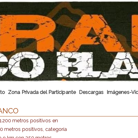
to
Zona Privada del Participante
Descargas
Imágenes-Ví
LANCO
 1200 metros positivos en
00 metros positivos, categoría
te 9 km con 350 metros