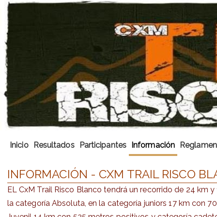
Inicio
Resultados
Participantes
Información
Reglamen
INFORMACIÓN - CXM TRAIL RISCO B
EL CxM Trail Risco Blanco tendrá un recorrido de 24 km y
la categoría Absoluta, en la categoría juniors 17 km con 7
Juvenil 14 km con 525 metros positivos y categoría cade