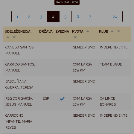
Rezultati: 1200
1
2
3
4
5
6
7
…
24
UDELEŽENEC/A
DRŽAVA
ZVEZNA
KVOTA
KLUB
CANELO SANTOS,
SENDERISMO
INDEPENDIENTE
MANUEL
GARRIDO SANTOS,
CXM LARGA
TEAM BUGUE
MANUEL
27.5 KM
BASCUÑANA
SENDERISMO
GUERRA, TERESA
REGIDOR GARCÍA,
ESP
CXM LARGA
CA LINCE
JESÚS MANUEL
27.5 KM
BONARES
GARROCHO
SENDERISMO
INDEPENDIENTE
INFANTE, MARIA
REYES