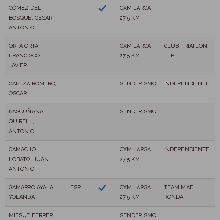
GÓMEZ DEL
CXM LARGA
BOSQUE, CESAR
27.5 KM
ANTONIO
ORTA ORTA,
CXM LARGA
CLUB TRIATLON
FRANCISCO
27.5 KM
LEPE
JAVIER
CABEZA ROMERO,
SENDERISMO
INDEPENDIENTE
OSCAR
BASCUÑANA
SENDERISMO
QUIRELL,
ANTONIO
CAMACHO
CXM LARGA
INDEPENDIENTE
LOBATO, JUAN
27.5 KM
ANTONIO
GAMARRO AYALA,
ESP
CXM LARGA
TEAM MAD
YOLANDA
27.5 KM
RONDA
MIFSUT FERRER
SENDERISMO