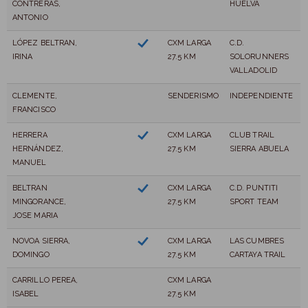
CONTRERAS,
HUELVA
ANTONIO
LÓPEZ BELTRAN,
CXM LARGA
C.D.
IRINA
27.5 KM
SOLORUNNERS
VALLADOLID
CLEMENTE,
SENDERISMO
INDEPENDIENTE
FRANCISCO
HERRERA
CXM LARGA
CLUB TRAIL
HERNÁNDEZ,
27.5 KM
SIERRA ABUELA
MANUEL
BELTRAN
CXM LARGA
C.D. PUNTITI
MINGORANCE,
27.5 KM
SPORT TEAM
JOSE MARIA
NOVOA SIERRA,
CXM LARGA
LAS CUMBRES
DOMINGO
27.5 KM
CARTAYA TRAIL
CARRILLO PEREA,
CXM LARGA
ISABEL
27.5 KM