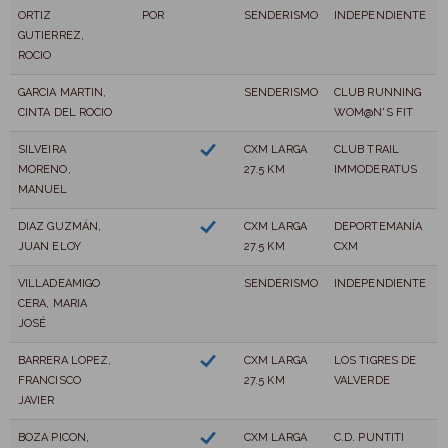
ORTIZ
POR
SENDERISMO
INDEPENDIENTE
GUTIERREZ,
ROCIO
GARCIA MARTIN,
SENDERISMO
CLUB RUNNING
CINTA DEL ROCIO
WOM@N'S FIT
SILVEIRA
CXM LARGA
CLUB TRAIL
MORENO,
27.5 KM
IMMODERATUS
MANUEL
DIAZ GUZMÁN,
CXM LARGA
DEPORTEMANÍA
JUAN ELOY
27.5 KM
CXM
VILLADEAMIGO
SENDERISMO
INDEPENDIENTE
CERA, MARIA
JOSÉ
BARRERA LOPEZ,
CXM LARGA
LOS TIGRES DE
FRANCISCO
27.5 KM
VALVERDE
JAVIER
BOZA PICON,
CXM LARGA
C.D. PUNTITI