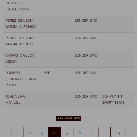
DE COUTO,
ISABEL MARÍA
PÉREZ DE LEÓN
SENDERISMO
GARCÍA, ALFONSO
PEREZ DE LEON
SENDERISMO
GARCIA, AMPARO
CAMACHO OJEDA,
SENDERISMO
ABDON
ROMERO
ESP
SENDERISMO
FERNÁNDEZ, ANA
ROCÍO
REAL OLIVA,
SENDERISMO
C.D. PUNTITI
MANUEL
SPORT TEAM
Rezultati: 1200
1
2
3
4
5
6
7
…
24