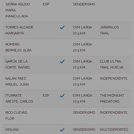
SIERRA AGUDO,
ESP
SENDERISMO
MARÍA
INMACULADA
TORRES ALCAIDE,
CXM LARGA
JARAPALOS
MARGARITA
27.5 KM
TRAIL
ROMERO
CXM LARGA
BERMEJO, ALBA
27.5 KM
GARCÍA DE LA
CXM LARGA
CLUB ULTRA
CORTE, RAFAEL
27.5 KM
TRAIL HUELVA
GALAN PAEZ,
CXM LARGA
INDEPENDIENTE
MIGUEL JUAN
27.5 KM
ITURRATE
ESP
CXM LARGA
THE MIDNIGHT
ARESTE, CARLOS
27.5 KM
PREDATORS
RICO CUEVAS,
SENDERISMO
INDEPENDIENTE
FLOR
MOLINA
SENDERISMO
MULTIDEPORTES