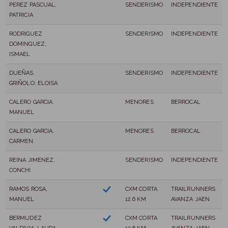
PEREZ PASCUAL,
SENDERISMO
INDEPENDIENTE
PATRICIA
RODRIGUEZ
SENDERISMO
INDEPENDIENTE
DOMINGUEZ,
ISMAEL
DUEÑAS
SENDERISMO
INDEPENDIENTE
GRIÑOLO, ELOISA
CALERO GARCIA,
MENORES
BERROCAL
MANUEL
CALERO GARCIA,
MENORES
BERROCAL
CARMEN
REINA JIMENEZ,
SENDERISMO
INDEPENDIENTE
CONCHI
RAMOS ROSA,
CXM CORTA
TRAILRUNNERS
MANUEL
12.6 KM
AVANZA JAEN
BERMUDEZ
CXM CORTA
TRAILRUNNERS