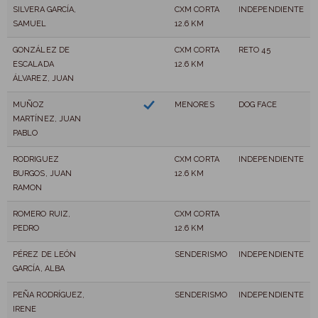
SILVERA GARCÍA,
CXM CORTA
INDEPENDIENTE
SAMUEL
12.6 KM
GONZÁLEZ DE
CXM CORTA
RETO 45
ESCALADA
12.6 KM
ÁLVAREZ, JUAN
MUÑOZ
MENORES
DOG FACE
MARTÍNEZ, JUAN
PABLO
RODRIGUEZ
CXM CORTA
INDEPENDIENTE
BURGOS, JUAN
12.6 KM
RAMON
ROMERO RUIZ,
CXM CORTA
PEDRO
12.6 KM
PÉREZ DE LEÓN
SENDERISMO
INDEPENDIENTE
GARCÍA, ALBA
PEÑA RODRÍGUEZ,
SENDERISMO
INDEPENDIENTE
IRENE