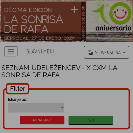
GLAVNI MENI
SLOVENŠČINA
SEZNAM UDELEŽENCEV - X CXM LA
SONRISA DE RAFA
Filter
Iskanje po: