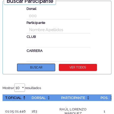
Buscar Participante
Dorsal
Participante
CLUB
CARRERA
Mostrar
resultados
T.OFICIAL
DORSAL
PARTICIPANTE
POS.
RAÚL LORENZO
01:05:01.446
183
1
MÁRQUEZ