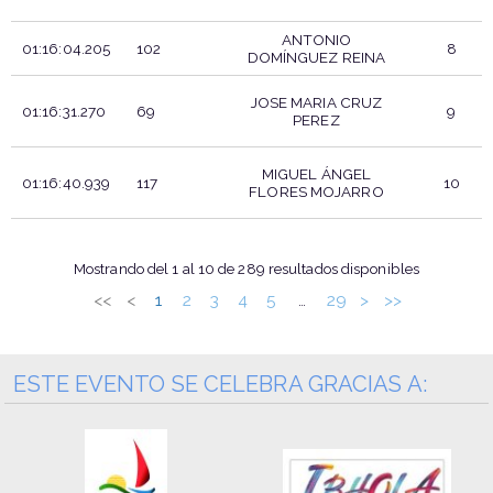
ANTONIO
01:16:04.205
102
8
DOMÍNGUEZ REINA
JOSE MARIA CRUZ
01:16:31.270
69
9
PEREZ
MIGUEL ÁNGEL
01:16:40.939
117
10
FLORES MOJARRO
T.OFICIAL
DORSAL
PARTICIPANTE
POS.
Mostrando del 1 al 10 de 289 resultados disponibles
<<
<
1
2
3
4
5
29
>
>>
…
ESTE EVENTO SE CELEBRA GRACIAS A: