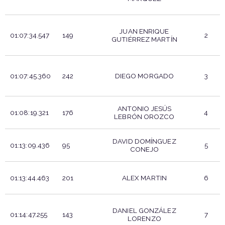
JUAN ENRIQUE
01:07:34.547
149
2
GUTIÉRREZ MARTÍN
01:07:45.360
242
DIEGO MORGADO
3
ANTONIO JESÚS
01:08:19.321
176
4
LEBRÓN OROZCO
DAVID DOMÍNGUEZ
01:13:09.436
95
5
CONEJO
01:13:44.463
201
ALEX MARTIN
6
DANIEL GONZÁLEZ
01:14:47.255
143
7
LORENZO