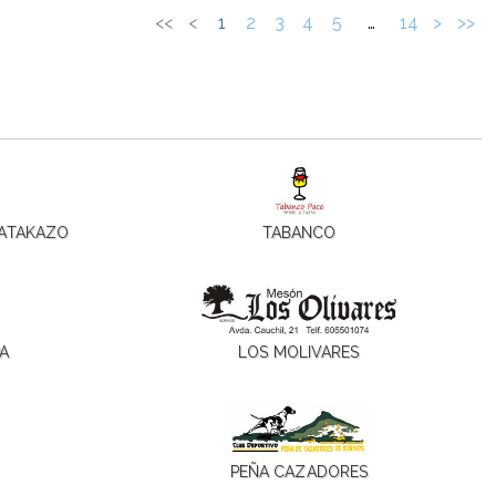
<<
<
1
2
3
4
5
…
14
>
>>
BATAKAZO
TABANCO
PA
LOS MOLIVARES
PEÑA CAZADORES