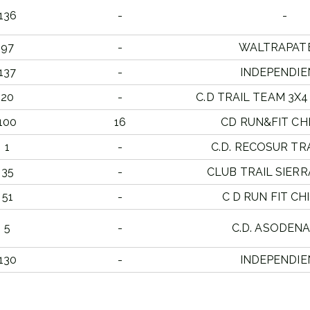
136
-
-
97
-
WALTRAPAT
137
-
INDEPENDIE
20
-
C.D TRAIL TEAM 3X
100
16
CD RUN&FIT CH
1
-
C.D. RECOSUR TR
35
-
CLUB TRAIL SIER
51
-
C D RUN FIT C
5
-
C.D. ASODENA
130
-
INDEPENDIE
PUESTO
ESTO
CLUB
FEMENINO