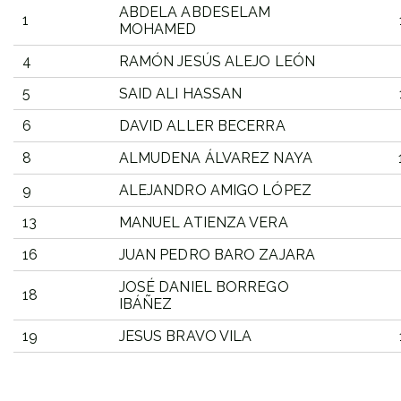
ABDELA ABDESELAM
1
MOHAMED
4
RAMÓN JESÚS ALEJO LEÓN
5
SAID ALI HASSAN
6
DAVID ALLER BECERRA
8
ALMUDENA ÁLVAREZ NAYA
9
ALEJANDRO AMIGO LÓPEZ
13
MANUEL ATIENZA VERA
16
JUAN PEDRO BARO ZAJARA
JOSÉ DANIEL BORREGO
18
IBÁÑEZ
19
JESUS BRAVO VILA
DORSAL
PARTICIPANTE
PU