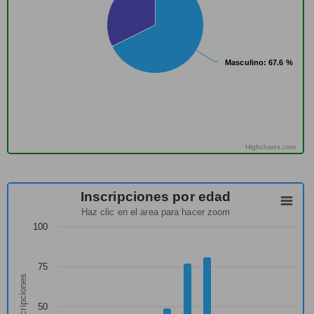
Masculino
Masculino
: 67.6 %
: 67.6 %
Highcharts.com
Inscripciones por edad
Haz clic en el area para hacer zoom
100
75
Nº inscripciones
50