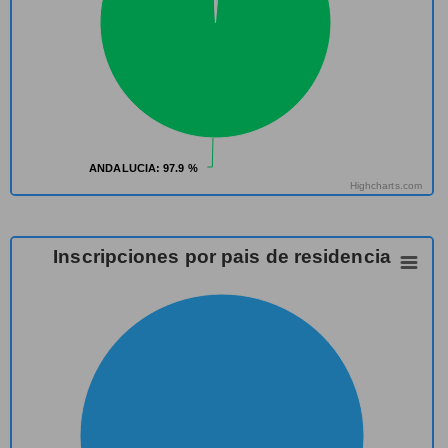
ANDALUCIA
ANDALUCIA
: 97.9 %
: 97.9 %
Highcharts.com
Inscripciones por pais de residencia