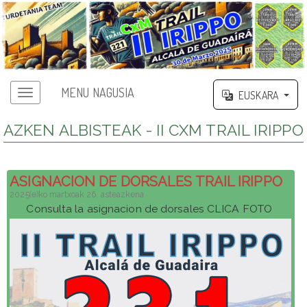
MENU NAGUSIA
EUSKARA
AZKEN ALBISTEAK - II CXM TRAIL IRIPPO
ASIGNACION DE DORSALES TRAIL IRIPPO
2025(e)ko martxoak 26, asteazkena
Consulta la asignacion de dorsales CLICA FOTO