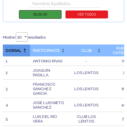
Mostrar
resultados
PUES
DORSAL
PARTICIPANTE
CLUB
CATEG
1
ANTONIO RIVAS
-
78
JOAQUÍN
2
LOS LENTOS
7
PADILLA
FRANCISCO
3
SÁNCHEZ
LOS LENTOS
83
GARCÍA
JOSE LUIS NIETO
4
LOS LENTOS
40
SANCHEZ
LUIS DEL RÍO
CLUB LOS
5
73
VERA
LENTOS