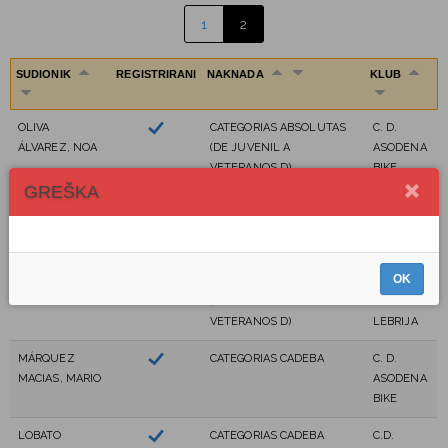
1
2
SUDIONIK
REGISTRIRANI
NAKNADA
KLUB
OLIVA
CATEGORIAS ABSOLUTAS
C. D.
ÁLVAREZ, NOA
(DE JUVENIL A
ASODENA
VETERANOS D)
BIKE
GREŠKA
RAMÍREZ
CATEGORIAS ABSOLUTAS
ORIVIP
JIMENEZ,
(DE JUVENIL A
TRITON
IGNACIO
VETERANOS D)
OK
CARO VIDAL,
CATEGORIAS ABSOLUTAS
ESCUCHA
FRANCISCO
(DE JUVENIL A
MN
VETERANOS D)
LEBRIJA
MÁRQUEZ
CATEGORIAS CADEBA
C. D.
MACIAS, MARIO
ASODENA
BIKE
LOBATO
CATEGORIAS CADEBA
C.D.