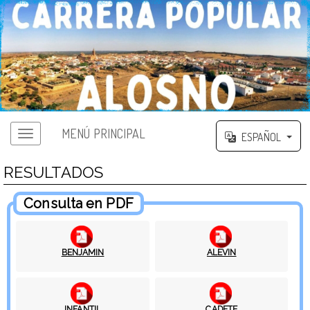
MENÚ PRINCIPAL
ESPAÑOL
RESULTADOS
Consulta en PDF
BENJAMIN
ALEVIN
INFANTIL
CADETE