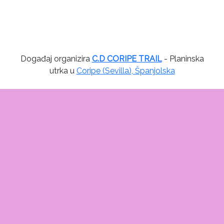
Događaj organizira
C.D CORIPE TRAIL
- Planinska
utrka u
Coripe (Sevilla), Španjolska