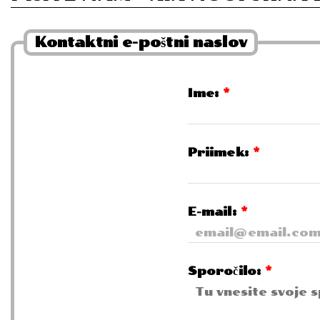
Kontaktni e-poštni naslov
Ime:
*
Priimek:
*
E-mail:
*
Sporočilo:
*