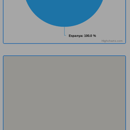
Espanya
Espanya
: 100.0 %
: 100.0 %
Highcharts.com