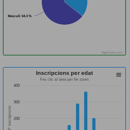
Masculí
Masculí
: 64.3 %
: 64.3 %
Highcharts.com
Inscripcions per edat
Fes clic al area per fer zoom
400
300
Nº inscripcions
200