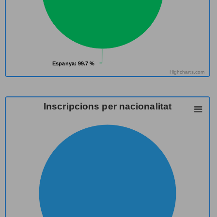
Espanya
Espanya
: 99.7 %
: 99.7 %
Highcharts.com
Inscripcions per nacionalitat