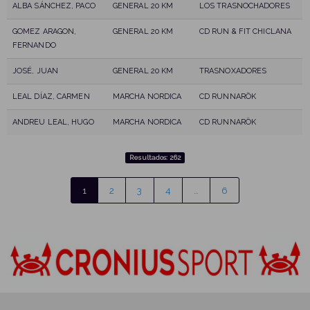
ALBA SÁNCHEZ, PACO
GENERAL 20 KM
LOS TRASNOCHADORES
GOMEZ ARAGON,
GENERAL 20 KM
CD RUN & FIT CHICLANA
FERNANDO
JOSÉ, JUAN
GENERAL 20 KM
TRASNOXADORES
LEAL DÍAZ, CARMEN
MARCHA NORDICA
CD RUNNARÖK
ANDREU LEAL, HUGO
MARCHA NORDICA
CD RUNNARÖK
Resultados: 262
1
2
3
4
…
6