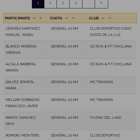
1
2
3
4
…
6
PARTICIPANTE
CUOTA
CLUB
CERVIÑO MARTINEZ,
GENERAL 20 KM
CLUB DEPORTIVO CADIZ
MANUEL ANGEL
COSTA DE LA LUZ
BLANCO MORENO,
GENERAL 20 KM
CD RUN & FIT CHICLANA
VIRGINIA
ALCALÁ BARBERÁ,
GENERAL 20 KM
CD RUN & FIT CHICLANA
RAMÓN
GALVEZ ROMERL,
GENERAL 20 KM
MC TRAINING
MARÍA
MELGAR CORBACHO,
GENERAL 20 KM
MC TRAINING
FRANCISCO JAVIER
RAMOS SANCHEZ,
GENERAL 20 KM
CIUDAD DEL LAGO
DEIVI
ROMERO MONTERO,
GENERAL 20 KM
CLUB DEPORTIVO