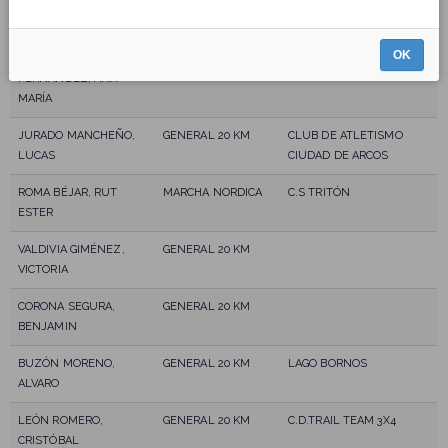
VILLAGRAN
MARCHA NORDICA
TRITÓN
FERNANDEZ, DIEGO
OK
AZURMENDI
MARCHA NORDICA
C.S TRITÓN
FERNÁNDEZ, ANA
MARÍA
JURADO MANCHEÑO,
GENERAL 20 KM
CLUB DE ATLETISMO
LUCAS
CIUDAD DE ARCOS
ROMA BÉJAR, RUT
MARCHA NORDICA
C.S TRITÓN
ESTER
VALDIVIA GIMÉNEZ,
GENERAL 20 KM
VICTORIA
CORONA SEGURA,
GENERAL 20 KM
BENJAMIN
BUZÓN MORENO,
GENERAL 20 KM
LAGO BORNOS
ALVARO
LEÓN ROMERO,
GENERAL 20 KM
C.D.TRAIL TEAM 3X4
CRISTÓBAL