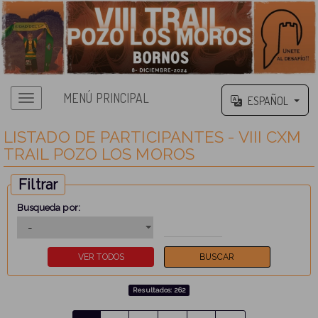
MENÚ PRINCIPAL
ESPAÑOL
LISTADO DE PARTICIPANTES - VIII CXM
TRAIL POZO LOS MOROS
Filtrar
Busqueda por:
Resultados: 262