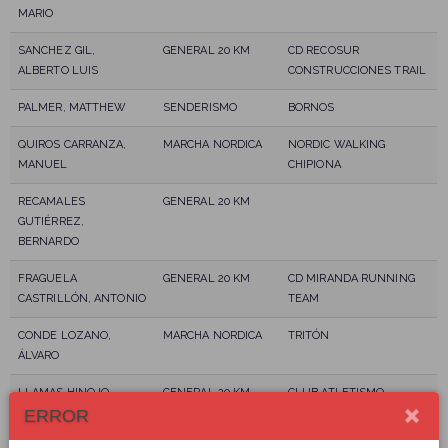
MARIO
SANCHEZ GIL,
GENERAL 20 KM
CD RECOSUR
ALBERTO LUIS
CONSTRUCCIONES TRAIL
PALMER, MATTHEW
SENDERISMO
BORNOS
QUIROS CARRANZA,
MARCHA NORDICA
NORDIC WALKING
MANUEL
CHIPIONA
RECAMALES
GENERAL 20 KM
GUTIÉRREZ,
BERNARDO
FRAGUELA
GENERAL 20 KM
CD MIRANDA RUNNING
CASTRILLÓN, ANTONIO
TEAM
CONDE LOZANO,
MARCHA NORDICA
TRITÓN
ÁLVARO
LLAMAS HINOJO,
GENERAL 20 KM
CLUB ATLETISMO
ERROR
AURELIO
CIUDAD DE ARCOS