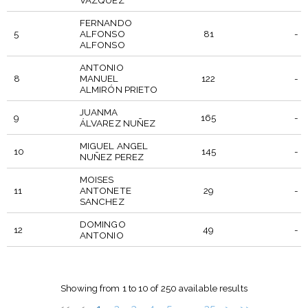
FERNANDO
5
ALFONSO
81
-
ALFONSO
ANTONIO
8
MANUEL
122
-
ALMIRÓN PRIETO
JUANMA
9
165
-
ÁLVAREZ NUÑEZ
MIGUEL ANGEL
10
145
-
NUÑEZ PEREZ
MOISES
11
ANTONETE
29
-
SANCHEZ
DOMINGO
12
49
-
ANTONIO
PUES
DORSAL
PARTICIPANTE
POSICION
FEMEN
Showing from 1 to 10 of 250 available results