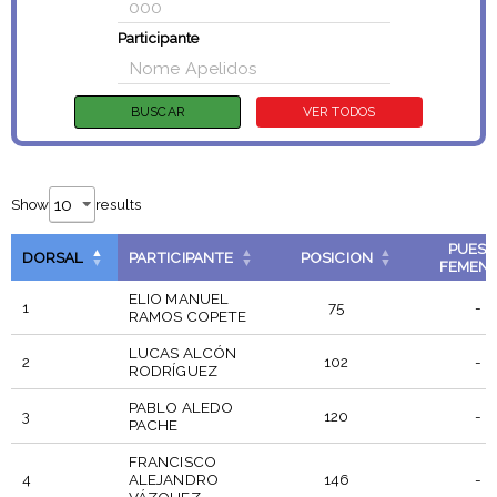
Participante
Show
results
PUES
DORSAL
PARTICIPANTE
POSICION
FEMEN
ELIO MANUEL
1
75
-
RAMOS COPETE
LUCAS ALCÓN
2
102
-
RODRÍGUEZ
PABLO ALEDO
3
120
-
PACHE
FRANCISCO
4
ALEJANDRO
146
-
VÁZQUEZ