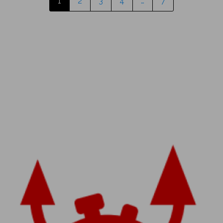
1
2
3
4
…
7