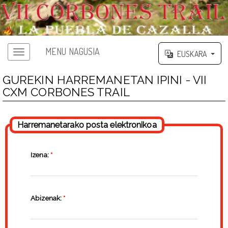
MENU NAGUSIA
EUSKARA
GUREKIN HARREMANETAN IPINI - VII
CXM CORBONES TRAIL
Harremanetarako posta elektronikoa
Izena:
*
Abizenak:
*