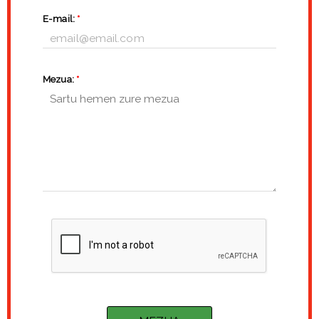
E-mail:
*
Mezua:
*