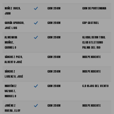
NUÑEZ BUIZA,
CXM 25KM
CXM DEPORTEMANIA
JUAN
GARCÍA APARICIO,
CXM 25KM
CDP CASTRIEL
JOSÉ LUIS
ALMENARA
CXM 25KM
GLOBALDERM TRAIL
MUÑOZ,
CLUB ATLETISMO
CARMELO
PALMA DEL RIO
SÁNCHEZ POZO,
CXM 25KM
INDEPENDIENTE
ALBERTO JOSÉ
SÁNCHEZ
CXM 25KM
INDEPENDIENTE
LORENZO, JOSÉ
MARTÍNEZ
CXM 25KM
C.D HIJOS DEL VIENTO
VAZQUEZ,
MARCELO
JIMÉNEZ
CXM 25KM
INDEPENDIENTE
RIVERA, ELOY