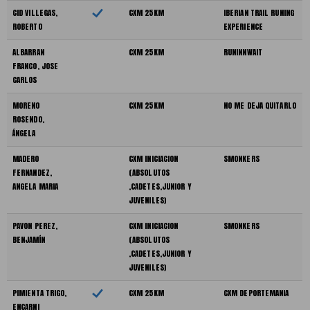
CID VILLEGAS,
CXM 25KM
IBERIAN TRAIL RUNING
ROBERTO
EXPERIENCE
ALBARRAN
CXM 25KM
RUNINNWAIT
FRANCO, JOSE
CARLOS
MORENO
CXM 25KM
NO ME DEJA QUITARLO
ROSENDO,
ÁNGELA
MADERO
CXM INICIACION
SMONKERS
FERNANDEZ,
(ABSOLUTOS
ANGELA MARIA
,CADETES,JUNIOR Y
JUVENILES)
PAVON PEREZ,
CXM INICIACION
SMONKERS
BENJAMÍN
(ABSOLUTOS
,CADETES,JUNIOR Y
JUVENILES)
PIMIENTA TRIGO,
CXM 25KM
CXM DEPORTEMANIA
ENCARNI