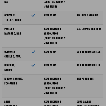
MA
,CADETES,JUNIOR Y
JUVENILES)
GONZALEZ
CXM 25KM
SIN LUCES NINGUNA
TELLEZ, JORGE
PAREDES
CXM INICIACION
C.D. LAURUS TRIATLÓN
MARQUEZ, IVAN
(ABSOLUTOS
,CADETES,JUNIOR Y
JUVENILES)
QUIÑONES
CXM 25KM
CD ENTRENA! SEVILLA
CABELLO, RAÚL
BECERRA,
CXM 25KM
CD ENTRENA! SEVILLA
SANDRA
RINCON SORIANO,
CXM INICIACION
INDEPENDIENTE
FCO JAVIER
(ABSOLUTOS
,CADETES,JUNIOR Y
JUVENILES)
ARIAS
CXM INICIACION
CLUB LAURUS