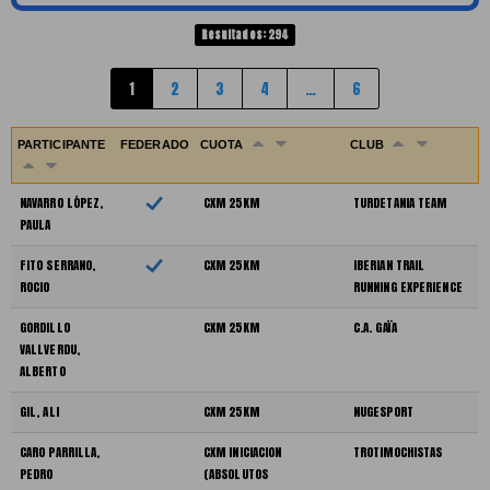
Resultados: 294
1
2
3
4
…
6
PARTICIPANTE
FEDERADO
CUOTA
CLUB
NAVARRO LÓPEZ,
CXM 25KM
TURDETANIA TEAM
PAULA
FITO SERRANO,
CXM 25KM
IBERIAN TRAIL
ROCIO
RUNNING EXPERIENCE
GORDILLO
CXM 25KM
C.A. GAÏA
VALLVERDU,
ALBERTO
GIL, ALI
CXM 25KM
NUGESPORT
CARO PARRILLA,
CXM INICIACION
TROTIMOCHISTAS
PEDRO
(ABSOLUTOS