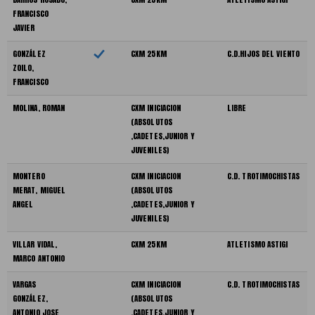
FRANCISCO
JAVIER
GONZÁLEZ
CXM 25KM
C.D.HIJOS DEL VIENTO
ZOILO,
FRANCISCO
MOLINA, ROMAN
CXM INICIACION
LIBRE
(ABSOLUTOS
,CADETES,JUNIOR Y
JUVENILES)
MONTERO
CXM INICIACION
C.D. TROTIMOCHISTAS
MERAT, MIGUEL
(ABSOLUTOS
ANGEL
,CADETES,JUNIOR Y
JUVENILES)
VILLAR VIDAL,
CXM 25KM
ATLETISMO ASTIGI
MARCO ANTONIO
VARGAS
CXM INICIACION
C.D. TROTIMOCHISTAS
GONZÁLEZ,
(ABSOLUTOS
ANTONIO JOSE
,CADETES,JUNIOR Y