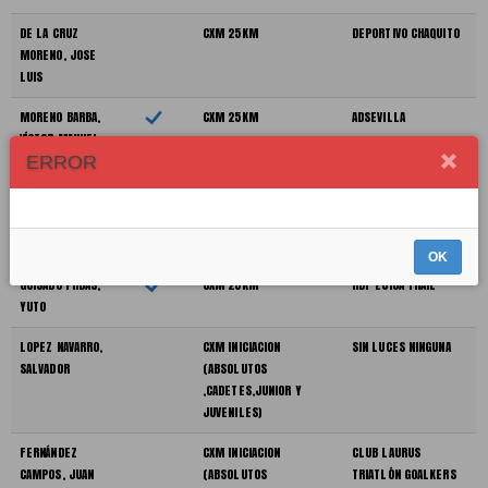
DE LA CRUZ
CXM 25KM
DEPORTIVO CHAQUITO
MORENO, JOSE
LUIS
MORENO BARBA,
CXM 25KM
ADSEVILLA
VÍCTOR MANUEL
ERROR
PÉREZ
CXM INICIACION
CLUB LAURUS
MONCLOVA,
(ABSOLUTOS
TRIATLÓN GOALKERS
ANTONIO
,CADETES,JUNIOR Y
JUVENILES)
OK
GUISADO PRDAS,
CXM 25KM
RDF ECIJA TRAIL
YUTO
LOPEZ NAVARRO,
CXM INICIACION
SIN LUCES NINGUNA
SALVADOR
(ABSOLUTOS
,CADETES,JUNIOR Y
JUVENILES)
FERNÁNDEZ
CXM INICIACION
CLUB LAURUS
CAMPOS, JUAN
(ABSOLUTOS
TRIATLÓN GOALKERS