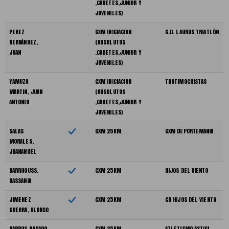
,CADETES,JUNIOR Y
JUVENILES)
PEREZ
CXM INICIACION
C.D. LAURUS TRIATLÓN
HERNÁNDEZ,
(ABSOLUTOS
JUAN
,CADETES,JUNIOR Y
JUVENILES)
YAMUZA
CXM INICIACION
TROTIMOCHISTAS
MARTIN, JUAN
(ABSOLUTOS
ANTONIO
,CADETES,JUNIOR Y
JUVENILES)
SALAS
CXM 25KM
CXM DEPORTEMANIA
MORALES,
JUANANUEL
BARRHOUSS,
CXM 25KM
HIJOS DEL VIENTO
HASSANIA
JIMENEZ
CXM 25KM
CD HIJOS DEL VIENTO
GUERRA, ALONSO
BARROS ROSADO,
CXM 25KM
ATLETISMO ASTIGI