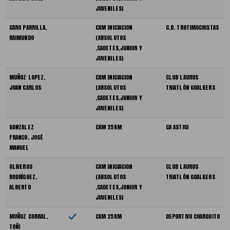
JUVENILES)
CARO PARRILLA,
CXM INICIACION
C.D. TROTIMOCHISTAS
RAIMUNDO
(ABSOLUTOS
,CADETES,JUNIOR Y
JUVENILES)
MUÑOZ LOPEZ,
CXM INICIACION
CLUB LAURUS
JUAN CARLOS
(ABSOLUTOS
TRIATLÓN GOALKERS
,CADETES,JUNIOR Y
JUVENILES)
GONZALEZ
CXM 25KM
CA ASTIGI
FRANCO, JOSÉ
MANUEL
OLIVEROS
CXM INICIACION
CLUB LAURUS
RODRÍGUEZ,
(ABSOLUTOS
TRIATLÓN GOALKERS
ALBERTO
,CADETES,JUNIOR Y
JUVENILES)
MUÑOZ CORRAL,
CXM 25KM
DEPORTIVO CHARQUITO
TOÑI