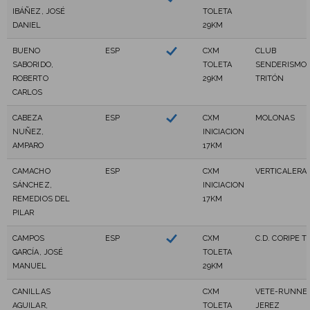
IBÁÑEZ, JOSÉ
TOLETA
DANIEL
29KM
BUENO
ESP
CXM
CLUB
SABORIDO,
TOLETA
SENDERISMO
ROBERTO
29KM
TRITÓN
CARLOS
CABEZA
ESP
CXM
MOLONAS
NUÑEZ,
INICIACION
AMPARO
17KM
CAMACHO
ESP
CXM
VERTICALERA
SÁNCHEZ,
INICIACION
REMEDIOS DEL
17KM
PILAR
CAMPOS
ESP
CXM
C.D. CORIPE T
GARCÍA, JOSÉ
TOLETA
MANUEL
29KM
CANILLAS
CXM
VETE-RUNNE
AGUILAR,
TOLETA
JEREZ