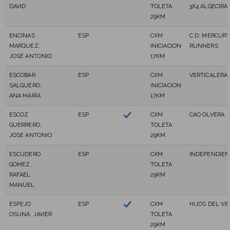
DAVID
TOLETA
3X4 ALGECIRA
29KM
ENCINAS
ESP
CXM
C.D: MERCUR
MARQUEZ,
INICIACION
RUNNERS
JOSÉ ANTONIO
17KM
ESCOBAR
ESP
CXM
VERTICALERA
SALGUERO,
INICIACION
ANA MARÍA
17KM
ESCOZ
ESP
CXM
CAO OLVERA
GUERRERO,
TOLETA
JOSE ANTONIO
29KM
ESCUDERO
ESP
CXM
INDEPENDIEN
GOMEZ,
TOLETA
RAFAEL
29KM
MANUEL
ESPEJO
ESP
CXM
HIJOS DEL VI
OSUNA, JAVIER
TOLETA
29KM