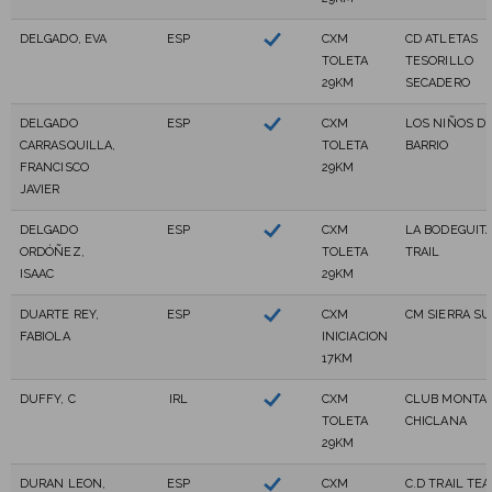
DELGADO, EVA
ESP
CXM
CD ATLETAS
TOLETA
TESORILLO
29KM
SECADERO
DELGADO
ESP
CXM
LOS NIÑOS D
CARRASQUILLA,
TOLETA
BARRIO
FRANCISCO
29KM
JAVIER
DELGADO
ESP
CXM
LA BODEGUIT
ORDÓÑEZ,
TOLETA
TRAIL
ISAAC
29KM
DUARTE REY,
ESP
CXM
CM SIERRA SU
FABIOLA
INICIACION
17KM
DUFFY, C
IRL
CXM
CLUB MONTA
TOLETA
CHICLANA
29KM
DURAN LEON,
ESP
CXM
C.D TRAIL TE