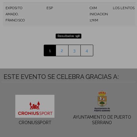
EXPOSITO
ESP
CXM
LOS LENTOS
AMADO,
INICIACION
FRANCISCO
17KM
Resultados: 198
1
2
3
4
ESTE EVENTO SE CELEBRA GRACIAS A:
AYUNTAMIENTO DE PUERTO
CRONIUSSPORT
SERRANO