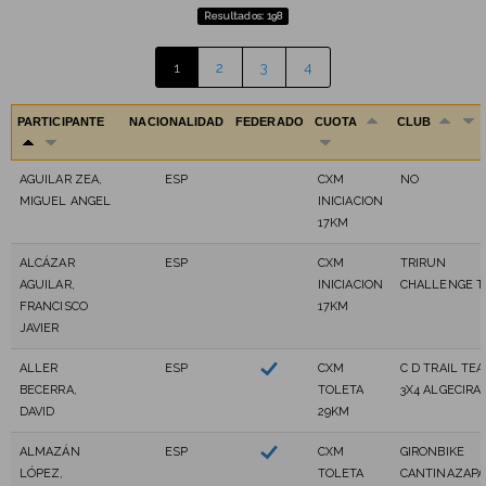
Resultados: 198
1
2
3
4
PARTICIPANTE
NACIONALIDAD
FEDERADO
CUOTA
CLUB
AGUILAR ZEA,
ESP
CXM
NO
MIGUEL ANGEL
INICIACION
17KM
ALCÁZAR
ESP
CXM
TRIRUN
AGUILAR,
INICIACION
CHALLENGE 
FRANCISCO
17KM
JAVIER
ALLER
ESP
CXM
C D TRAIL TE
BECERRA,
TOLETA
3X4 ALGECIRA
DAVID
29KM
ALMAZÁN
ESP
CXM
GIRONBIKE
LÓPEZ,
TOLETA
CANTINAZAPA