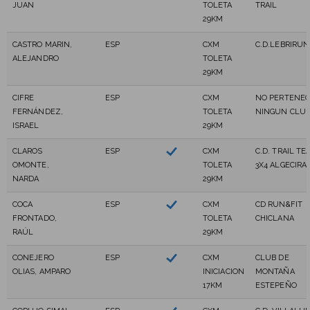
JUAN
TOLETA
TRAIL
29KM
CASTRO MARIN,
ESP
CXM
C.D.LEBRIRUN
ALEJANDRO
TOLETA
29KM
CIFRE
ESP
CXM
NO PERTENEC
FERNÁNDEZ,
TOLETA
NINGUN CLU
ISRAEL
29KM
CLAROS
ESP
CXM
C.D. TRAIL TE
OMONTE,
TOLETA
3X4 ALGECIRA
NARDA
29KM
COCA
ESP
CXM
CD RUN&FIT
FRONTADO,
TOLETA
CHICLANA
RAÚL
29KM
CONEJERO
ESP
CXM
CLUB DE
OLIAS, AMPARO
INICIACION
MONTAÑA
17KM
ESTEPEÑO