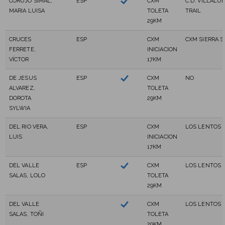
CORUJO SIMAL,
ESP
CXM
C.D. VILLALU
MARIA LUISA
TOLETA
TRAIL
29KM
CRUCES
ESP
CXM
CXM SIERRA 
FERRETE,
INICIACION
VÍCTOR
17KM
DE JESUS
ESP
CXM
NO
ALVAREZ,
TOLETA
DOROTA
29KM
SYLWIA
DEL RIO VERA,
ESP
CXM
LOS LENTOS
LUIS
INICIACION
17KM
DEL VALLE
ESP
CXM
LOS LENTOS
SALAS, LOLO
TOLETA
29KM
DEL VALLE
CXM
LOS LENTOS
SALAS, TOÑI
TOLETA
29KM