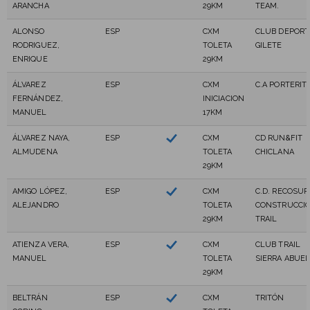
ARANCHA
29KM
TEAM.
ALONSO
ESP
CXM
CLUB DEPORT
RODRIGUEZ,
TOLETA
GILETE
ENRIQUE
29KM
ÁLVAREZ
ESP
CXM
C.A PORTERIT
FERNÁNDEZ,
INICIACION
MANUEL
17KM
ÁLVAREZ NAYA,
ESP
CXM
CD RUN&FIT
ALMUDENA
TOLETA
CHICLANA
29KM
AMIGO LÓPEZ,
ESP
CXM
C.D. RECOSUR
ALEJANDRO
TOLETA
CONSTRUCCI
29KM
TRAIL
ATIENZA VERA,
ESP
CXM
CLUB TRAIL
MANUEL
TOLETA
SIERRA ABUE
29KM
BELTRÁN
ESP
CXM
TRITÓN