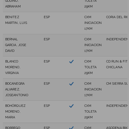
GODINO,
TOLETA
ABRAHAM
29KM
BENITEZ
ESP
CXM
CORIA DEL RI
MARTIN, LUIS
INICIACION
17KM
BERNAL
ESP
CXM
INDEPENDIEN
GARCIA, JOSE
INICIACION
DAVID
17KM
BLANCO
ESP
CXM
CD RUN & FIT
MORENO,
TOLETA
CHICLANA
VIRGINIA
29KM
BOCANEGRA
ESP
CXM
CM SIERRA SU
ALVAREZ,
INICIACION
JOSEANTONIO
17KM
BOHÓRQUEZ
ESP
CXM
INDEPENDIEN
MORENO,
TOLETA
MARIA
29KM
BORREGO
ESP
CXM
ASODENA BIK