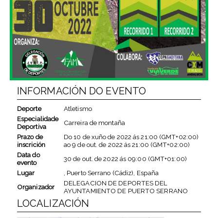
INFORMACIÓN DO EVENTO
Deporte
Atletismo
Especialidade
Carreira de montaña
Deportiva
Prazo de
Do
10 de xuño de 2022
ás
21:00 (GMT+02:00)
inscrición
ao
9 de out. de 2022
ás
21:00 (GMT+02:00)
Data do
30 de out. de 2022
ás
09:00 (GMT+01:00)
evento
Lugar
, Puerto Serrano (Cádiz), España
DELEGACION DE DEPORTES DEL
Organizador
AYUNTAMIENTO DE PUERTO SERRANO
LOCALIZACIÓN