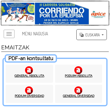
MENU NAGUSIA
EUSKARA
EMAITZAK
PDF-an kontsultatu
GENERAL ABSOLUTA
PODUIM ABSOLUTA
PODIUM DIVERSIDAD
GENERAL DIVERSIDAD