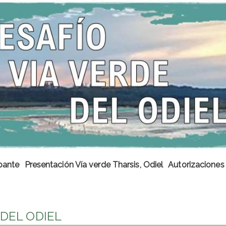
ipante
Presentación Vía verde Tharsis, Odiel
Autorizaciones
 DEL ODIEL